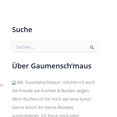
Suche
S
u
c
h
Über Gaumensch’maus
e
n
n
a
Mit 'Gaumenschmaus' möchte ich euch
es-
c
die Freude am Kochen & Backen zeigen,
h
:
denn Kochen ist für mich wie eine Kunst.
Gerne könnt ihr meine Rezepte
ausprobieren. Ich freue mich über