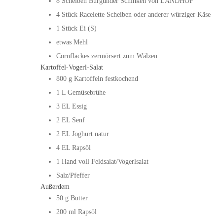
8
Scheiben
Burgunder Schinken von LANDHOF
4
Stück
Racelette Scheiben oder anderer würziger Käse
1
Stück
Ei (S)
etwas Mehl
Cornflackes zermörsert zum Wälzen
Kartoffel-Vogerl-Salat
800
g
Kartoffeln festkochend
1
L
Gemüsebrühe
3
EL
Essig
2
EL
Senf
2
EL
Joghurt natur
4
EL
Rapsöl
1
Hand voll
Feldsalat/Vogerlsalat
Salz/Pfeffer
Außerdem
50
g
Butter
200
ml
Rapsöl