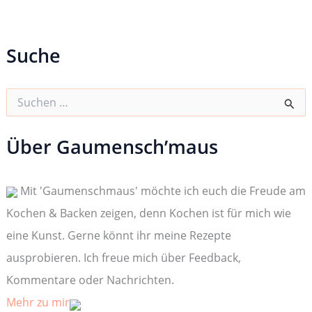
Suche
S
u
c
h
Über Gaumensch’maus
e
n
n
Mit 'Gaumenschmaus' möchte ich euch die Freude am
a
c
Kochen & Backen zeigen, denn Kochen ist für mich wie
h
:
eine Kunst. Gerne könnt ihr meine Rezepte
ausprobieren. Ich freue mich über Feedback,
Kommentare oder Nachrichten.
Mehr zu mir