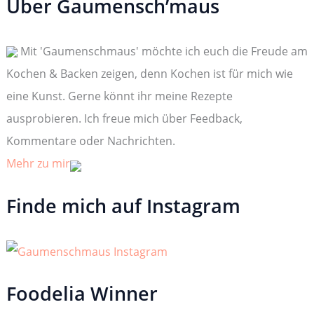
Über Gaumensch’maus
e
n
n
Mit 'Gaumenschmaus' möchte ich euch die Freude am
a
c
Kochen & Backen zeigen, denn Kochen ist für mich wie
h
:
eine Kunst. Gerne könnt ihr meine Rezepte
ausprobieren. Ich freue mich über Feedback,
Kommentare oder Nachrichten.
Mehr zu mir
Finde mich auf Instagram
Foodelia Winner