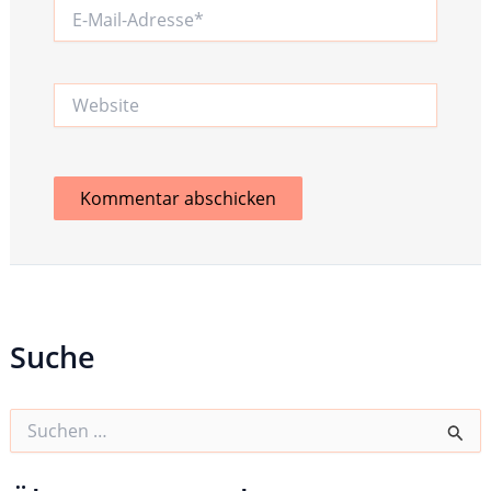
E-
Mail-
Adresse*
Website
Suche
S
u
c
h