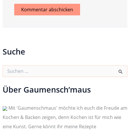
Suche
S
u
c
h
Über Gaumensch’maus
e
n
n
Mit 'Gaumenschmaus' möchte ich euch die Freude am
a
c
Kochen & Backen zeigen, denn Kochen ist für mich wie
h
:
eine Kunst. Gerne könnt ihr meine Rezepte