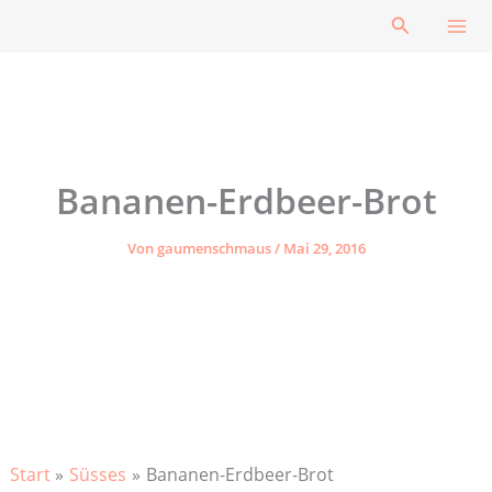
Zum
Suchen
Inhalt
springen
Bananen-Erdbeer-Brot
Von
gaumenschmaus
/
Mai 29, 2016
Start
Süsses
Bananen-Erdbeer-Brot