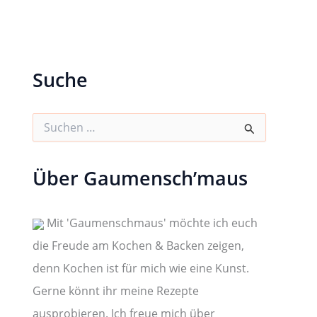
Suche
S
u
c
h
Über Gaumensch’maus
e
n
n
a
Mit 'Gaumenschmaus' möchte ich euch
c
die Freude am Kochen & Backen zeigen,
h
:
denn Kochen ist für mich wie eine Kunst.
Gerne könnt ihr meine Rezepte
ausprobieren. Ich freue mich über