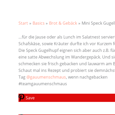
Start
Basics
Brot & Gebäck
Mini Speck Guge
…für die Jause oder als Lunch im Salatnest servier
Schafskäse, sowie Kräuter durfte ich vor Kurzem 
Die Speck Gugelhupf eignen sich aber auch z.B. 
eine satte Abwechslung im Wandergepäck. Und sie l
schmecken sie frisch gebacken und lauwarm am B
Schaut mal ins Rezept und probiert sie demnächst 
Tag
@gauumenschmaus
, wenn nachgebacken
#teamgauumenschmaus
Save