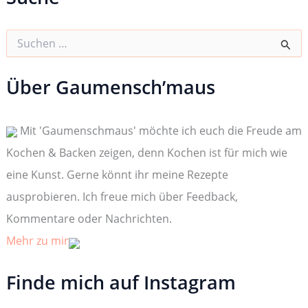
S
u
c
h
Über Gaumensch’maus
e
n
n
Mit 'Gaumenschmaus' möchte ich euch die Freude am
a
c
Kochen & Backen zeigen, denn Kochen ist für mich wie
h
:
eine Kunst. Gerne könnt ihr meine Rezepte
ausprobieren. Ich freue mich über Feedback,
Kommentare oder Nachrichten.
Mehr zu mir
Finde mich auf Instagram