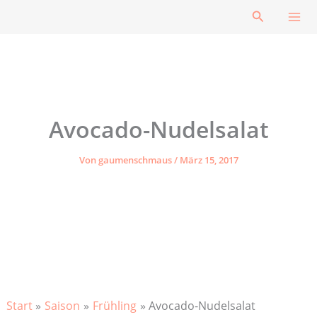
Zum
Suchen
Inhalt
springen
Avocado-Nudelsalat
Von
gaumenschmaus
/
März 15, 2017
Start
Saison
Frühling
Avocado-Nudelsalat