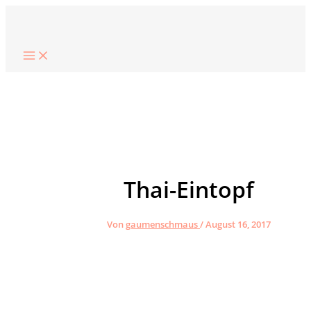
Zum
Suchen
Inhalt
springen
Thai-Eintopf
Von
gaumenschmaus
/
August 16, 2017