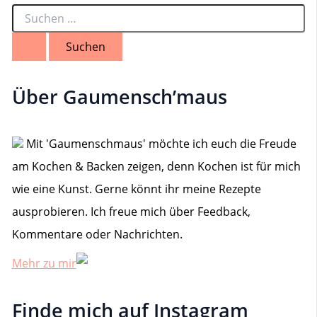
S
u
c
h
e
n
Über Gaumensch’maus
n
a
c
h
Mit 'Gaumenschmaus' möchte ich euch die Freude
:
am Kochen & Backen zeigen, denn Kochen ist für mich
wie eine Kunst. Gerne könnt ihr meine Rezepte
ausprobieren. Ich freue mich über Feedback,
Kommentare oder Nachrichten.
Mehr zu mir
Finde mich auf Instagram