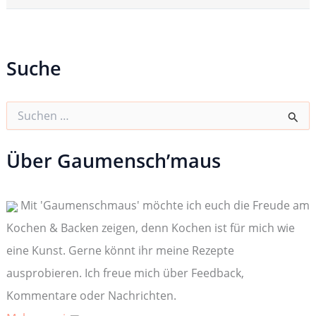
Suche
S
u
c
h
Über Gaumensch’maus
e
n
n
Mit 'Gaumenschmaus' möchte ich euch die Freude am
a
c
Kochen & Backen zeigen, denn Kochen ist für mich wie
h
:
eine Kunst. Gerne könnt ihr meine Rezepte
ausprobieren. Ich freue mich über Feedback,
Kommentare oder Nachrichten.