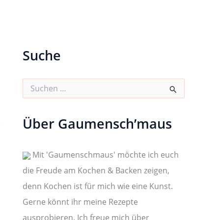
Suche
S
u
c
h
Über Gaumensch’maus
e
e
n
n
a
Mit 'Gaumenschmaus' möchte ich euch
c
die Freude am Kochen & Backen zeigen,
h
:
denn Kochen ist für mich wie eine Kunst.
s
Gerne könnt ihr meine Rezepte
ausprobieren. Ich freue mich über