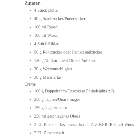
Zutaten
4
Stück
Dotter
40
g
Staubzucker/Puderzucker
100
ml
Rapsöl
100
ml
Wasser
4
Stück
Eiklar
50
g
Rohrzucker oder Feinkristallzucker
120
g
Vollkornmehl
Dinkel Vollkorn
30
g
Weizenmehl glatt
30
g
Maisstärke
Creme
100
g
Doppelrahm-Frischkäse
Philadelphia z.B.
250
g
Topfen/Quark mager
150
g
Joghurt natur
250
ml
geschlagenes Obers
3
EL
Kakao - Haselnussaufstrich ZUCKERFREI
auf Wunsc
2
EL
Zitronensaft