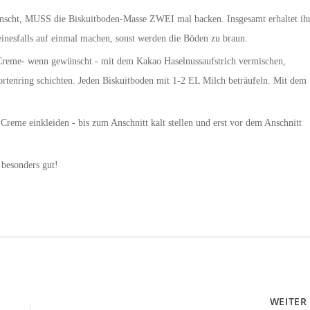
nscht, MUSS die Biskuitboden-Masse ZWEI mal backen. Insgesamt erhaltet ih
einesfalls auf einmal machen, sonst werden die Böden zu braun.
e Creme- wenn gewünscht - mit dem Kakao Haselnussaufstrich vermischen,
tenring schichten. Jeden Biskuitboden mit 1-2 EL Milch beträufeln. Mit dem
Creme einkleiden - bis zum Anschnitt kalt stellen und erst vor dem Anschnitt
besonders gut!
WEITE