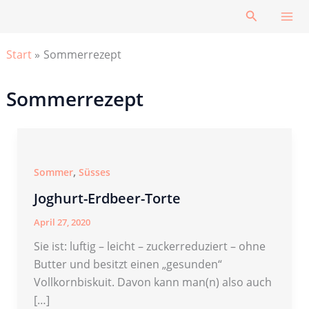
Zum
Suchen
Inhalt
springen
Start
Sommerrezept
Sommerrezept
,
Sommer
Süsses
Joghurt-Erdbeer-Torte
April 27, 2020
Sie ist: luftig – leicht – zuckerreduziert – ohne
Butter und besitzt einen „gesunden“
Vollkornbiskuit. Davon kann man(n) also auch
[…]