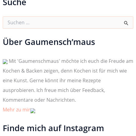
Suche
S
u
c
h
Über Gaumensch’maus
e
n
n
Mit 'Gaumenschmaus' möchte ich euch die Freude am
a
c
Kochen & Backen zeigen, denn Kochen ist für mich wie
h
:
eine Kunst. Gerne könnt ihr meine Rezepte
ausprobieren. Ich freue mich über Feedback,
Kommentare oder Nachrichten.
Mehr zu mir
Finde mich auf Instagram