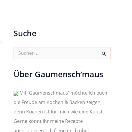
Suche
er
S
u
c
h
Über Gaumensch’maus
e
n
n
a
Mit 'Gaumenschmaus' möchte ich euch
c
die Freude am Kochen & Backen zeigen,
h
:
denn Kochen ist für mich wie eine Kunst.
Gerne könnt ihr meine Rezepte
ausprobieren. Ich freue mich über