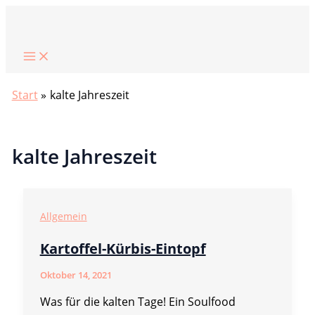
Zum
Suchen
Inhalt
springen
Start
kalte Jahreszeit
kalte Jahreszeit
Allgemein
Kartoffel-Kürbis-Eintopf
Oktober 14, 2021
Was für die kalten Tage! Ein Soulfood