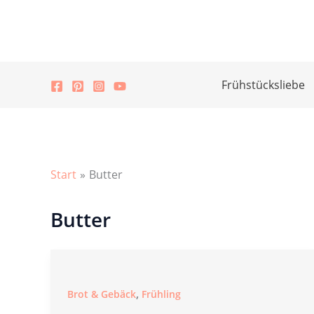
Zum
Inhalt
springen
Frühstücksliebe
Start
Butter
Butter
,
Brot & Gebäck
Frühling