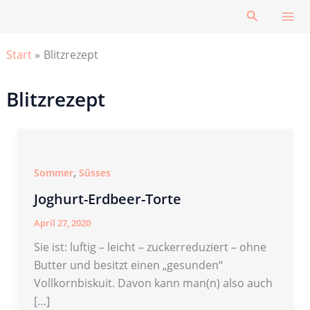
Zum
Suchen
Inhalt
springen
Start
Blitzrezept
Blitzrezept
,
Sommer
Süsses
Joghurt-Erdbeer-Torte
April 27, 2020
Sie ist: luftig – leicht – zuckerreduziert – ohne
Butter und besitzt einen „gesunden“
Vollkornbiskuit. Davon kann man(n) also auch
[…]