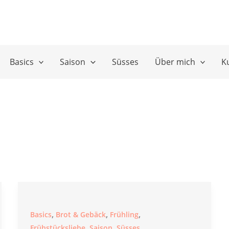
Basics
Saison
Süsses
Über mich
K
,
,
,
Basics
Brot & Gebäck
Frühling
,
,
Frühstücksliebe
Saison
Süsses