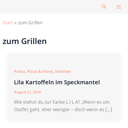
Zum
Suchen
Inhalt
springen
Start
zum Grillen
zum Grillen
,
Pasta, Pizza & more
Sommer
Lila Kartoffeln im Speckmantel
August 21, 2019
Wie stehst du zur Farbe L I L A? „Wenn es um
Outfits geht, eher weniger – doch wenn es […]