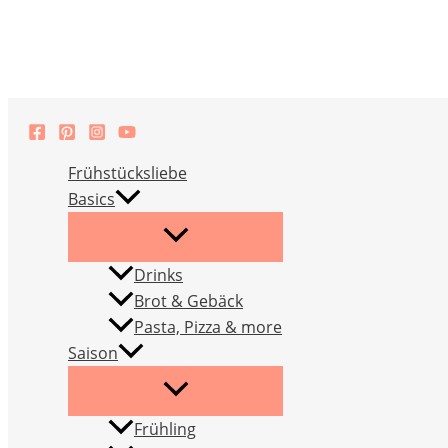
Zum
Inhalt
springen
Frühstücksliebe
Basics
Drinks
Brot & Gebäck
Pasta, Pizza & more
Saison
Frühling