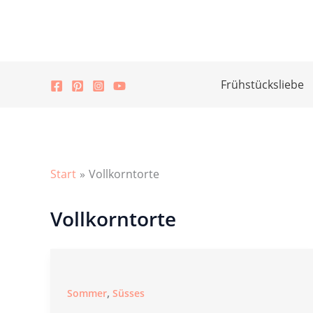
Zum
Inhalt
springen
Frühstücksliebe
Start
Vollkorntorte
Vollkorntorte
,
Sommer
Süsses