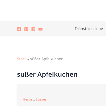
Zum
Inhalt
springen
Frühstücksliebe
Start
süßer Apfelkuchen
süßer Apfelkuchen
,
Herbst
Süsses