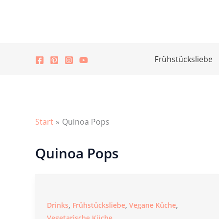
Zum
Inhalt
springen
Frühstücksliebe
Start
Quinoa Pops
Quinoa Pops
,
,
,
Drinks
Frühstücksliebe
Vegane Küche
Vegetarische Küche