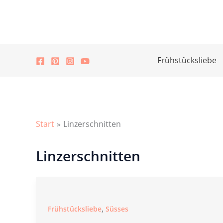
Zum
Inhalt
springen
Frühstücksliebe
Start
Linzerschnitten
Linzerschnitten
,
Frühstücksliebe
Süsses