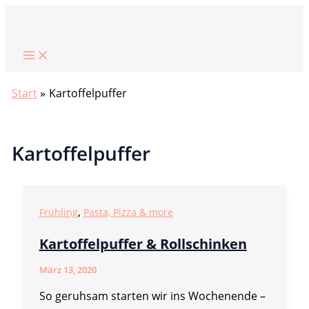
Zum
Suchen
Inhalt
springen
Start
Kartoffelpuffer
Kartoffelpuffer
,
Frühling
Pasta, Pizza & more
Kartoffelpuffer & Rollschinken
März 13, 2020
So geruhsam starten wir ins Wochenende –