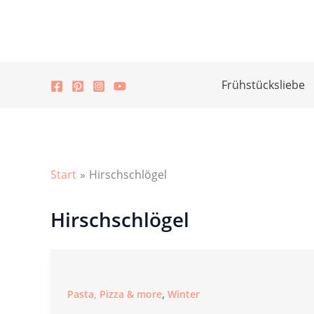
Zum
Inhalt
springen
Frühstücksliebe
Start
Hirschschlögel
Hirschschlögel
,
Pasta, Pizza & more
Winter