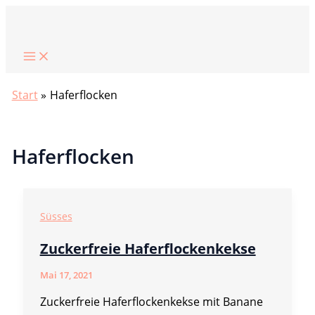
Zum
Suchen
Inhalt
springen
Start
Haferflocken
Haferflocken
Süsses
Zuckerfreie Haferflockenkekse
Mai 17, 2021
Zuckerfreie Haferflockenkekse mit Banane