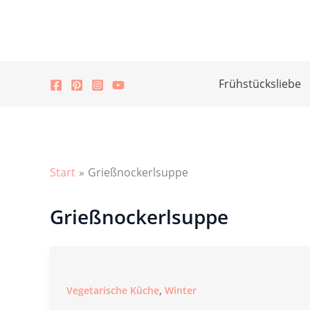
Zum
Inhalt
springen
Frühstücksliebe
Start
Grießnockerlsuppe
Grießnockerlsuppe
,
Vegetarische Küche
Winter