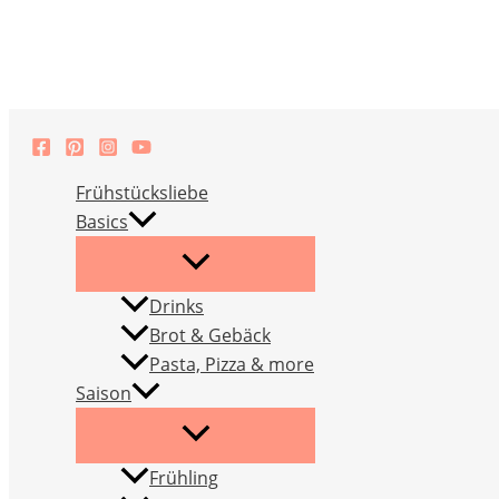
Zum
Inhalt
springen
Frühstücksliebe
Basics
Drinks
Brot & Gebäck
Pasta, Pizza & more
Saison
Frühling