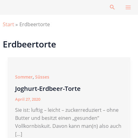
Zum
Suchen
Inhalt
springen
Start
Erdbeertorte
Erdbeertorte
,
Sommer
Süsses
Joghurt-Erdbeer-Torte
April 27, 2020
Sie ist: luftig – leicht – zuckerreduziert – ohne
Butter und besitzt einen „gesunden“
Vollkornbiskuit. Davon kann man(n) also auch
[…]