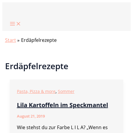
Zum
Suchen
Inhalt
springen
Start
Erdäpfelrezepte
Erdäpfelrezepte
,
Pasta, Pizza & more
Sommer
Lila Kartoffeln im Speckmantel
August 21, 2019
Wie stehst du zur Farbe L I L A? „Wenn es