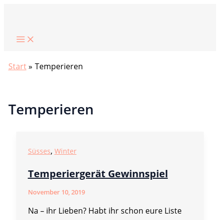
Zum
Suchen
Inhalt
springen
Start
Temperieren
Temperieren
,
Süsses
Winter
Temperiergerät Gewinnspiel
November 10, 2019
Na – ihr Lieben? Habt ihr schon eure Liste