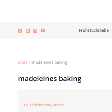
Zum
Inhalt
springen
Frühstücksliebe
Start
madeleines baking
madeleines baking
,
Frühstücksliebe
Süsses