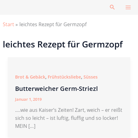
Zum
Suchen
Inhalt
springen
Start
leichtes Rezept für Germzopf
leichtes Rezept für Germzopf
,
,
Brot & Gebäck
Frühstücksliebe
Süsses
Butterweicher Germ-Striezl
Januar 1, 2019
….wie aus Kaiser’s Zeiten! Zart, weich – er reißt
sich so leicht – ist luftig, fluffig und so locker!
MEIN […]