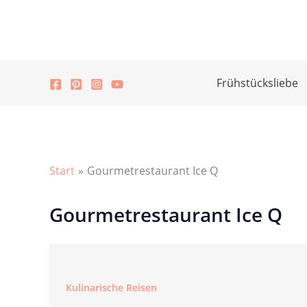
Zum
Inhalt
springen
Frühstücksliebe
Start
Gourmetrestaurant Ice Q
Gourmetrestaurant Ice Q
Kulinarische Reisen