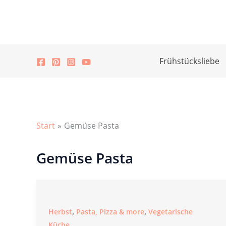
Zum
Inhalt
springen
Frühstücksliebe
Start
Gemüse Pasta
Gemüse Pasta
,
,
Herbst
Pasta, Pizza & more
Vegetarische
Küche