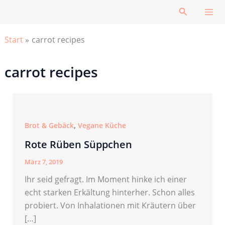
Zum
Suchen
Inhalt
springen
Start
carrot recipes
carrot recipes
,
Brot & Gebäck
Vegane Küche
Rote Rüben Süppchen
März 7, 2019
Ihr seid gefragt. Im Moment hinke ich einer
echt starken Erkältung hinterher. Schon alles
probiert. Von Inhalationen mit Kräutern über
[…]