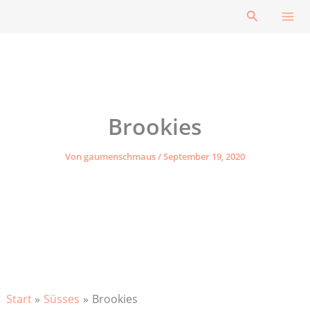
Zum
Suchen
Inhalt
springen
Brookies
Von
gaumenschmaus
/
September 19, 2020
Start
Süsses
Brookies