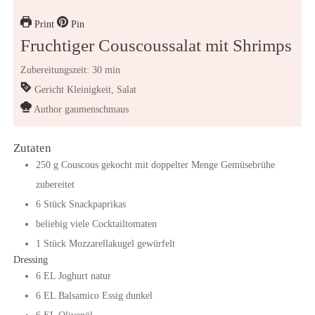
Print
Pin
Fruchtiger Couscoussalat mit Shrimps
Zubereitungszeit: 30 min
Gericht
Kleinigkeit, Salat
Author
gaumenschmaus
Zutaten
250
g
Couscous
gekocht mit doppelter Menge Gemüsebrühe
zubereitet
6
Stück
Snackpaprikas
beliebig viele Cocktailtomaten
1
Stück
Mozzarellakugel gewürfelt
Dressing
6
EL
Joghurt natur
6
EL
Balsamico Essig dunkel