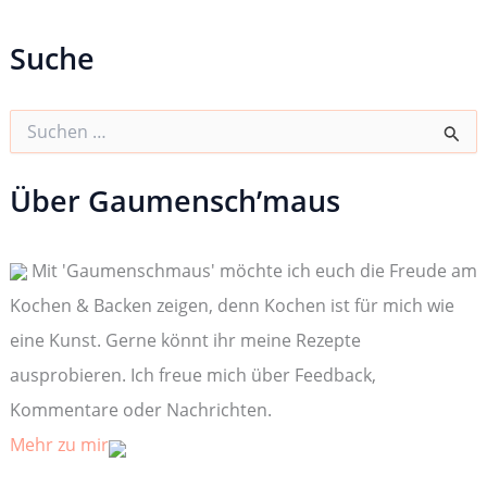
Suche
S
u
c
h
Über Gaumensch’maus
e
n
n
Mit 'Gaumenschmaus' möchte ich euch die Freude am
a
c
Kochen & Backen zeigen, denn Kochen ist für mich wie
h
:
eine Kunst. Gerne könnt ihr meine Rezepte
ausprobieren. Ich freue mich über Feedback,
Kommentare oder Nachrichten.
Mehr zu mir